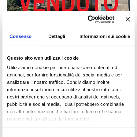
cercare
Verona
IN VENDITA
Verona
Consenso
Dettagli
Informazioni sui cookie
Cod. A303
Questo sito web utilizza i cookie
€ 395.000
Utilizziamo i cookie per personalizzare contenuti ed
annunci, per fornire funzionalità dei social media e per
Casa singola in vendita a Verona
analizzare il nostro traffico. Condividiamo inoltre
Tipologia
informazioni sul modo in cui utilizzi il nostro sito con i
-
Chievo - Via Francesco De Pinedo
nostri partner che si occupano di analisi dei dati web,
multiscelta
pubblicità e social media, i quali potrebbero combinarle
con altre informazioni che hai fornito loro o che hanno
Qualsiasi
raccolto dal tuo utilizzo dei loro servizi.
Residenziali
Selezione