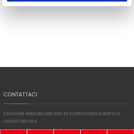
Locali
minimi
Qualsiasi
1
CONTATTACI
2
PASSIONE IMMOBILIARE SNC DI ALDROVANDI ALBERTO E
3
GIUDICI NICOLA
Via Trento, 32 - Verona (VR)