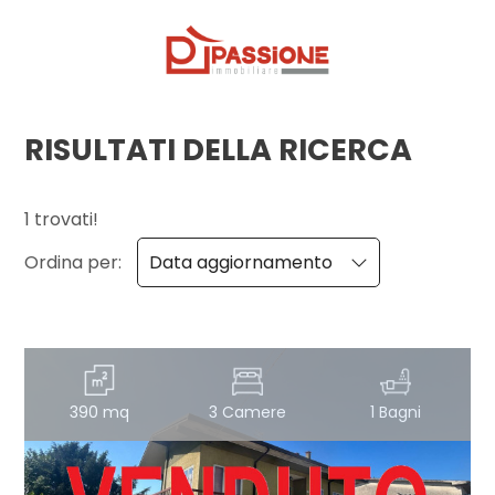
Codice
HOME
CHI
RISULTATI DELLA RICERCA
Contratto
SIAMO
1 trovati!
Qualsiasi
IMMOBILI
Ordina per:
Data aggiornamento
Vendita
SERVIZI
Affitto
CONTATTI
390 mq
3 Camere
1 Bagni
Scegli
dove