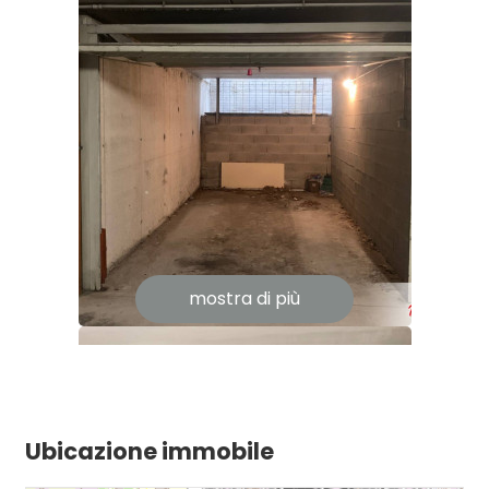
Asilo
4
Scuole Elementari
Scuole Medie
5
Scuole Superiori
Bar
5+
Uffici postali
Centri commerciali
Camere
minime
mostra di più
Uffici comunali
Qualsiasi
1
Ubicazione immobile
2