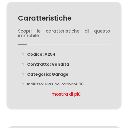
Caratteristiche
Scopri le caratteristiche di questo
immobile
Locali
minimi
Codice: A254
Qualsiasi
Contratto: Vendita
Categoria: Garage
1
Indirizzo: Via Ugo Zannoni, 26
CAP: 37136
2
Comune: Verona
3
Zona: Golosine
Totale mq: 26 mq