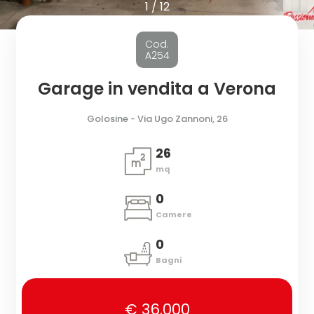
cercare
1
/
12
Provincia
Cod.
A254
Comune
Garage in vendita a Verona
Golosine - Via Ugo Zannoni, 26
26
mq
Tipologia
0
-
Camere
multiscelta
0
Bagni
Qualsiasi
€ 36.000
Residenziali