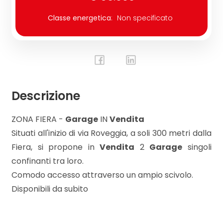
Classe energetica
:
Non specificato
Commerciali
Terreni
Prezzo
Descrizione
ZONA FIERA -
Garage
IN
Vendita
Situati all'inizio di via Roveggia, a soli 300 metri dalla
Fiera, si propone in
Vendita
2
Garage
singoli
confinanti tra loro.
Comodo accesso attraverso un ampio scivolo.
Totale
Disponibili da subito
mq