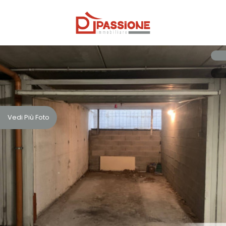
Codice
HOME
CHI
Contratto
SIAMO
Qualsiasi
IMMOBILI
Vedi Più Foto
Vendita
SERVIZI
Affitto
CONTATTI
Scegli
dove