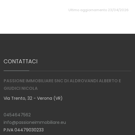
Ultimo aggiornamento 23/04/2026
CONTATTACI
PASSIONE IMMOBILIARE SNC DI ALDROVANDI ALBERTO E
GIUDICI NICOLA
Via Trento, 32 - Verona (VR)
0454647562
info@passioneimmobiliare.eu
P.IVA 04479030233